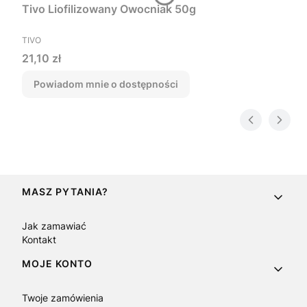
Tivo Liofilizowany Owocniak 50g
PRODUCENT
TIVO
Cena
21,10 zł
Powiadom mnie o dostępności
Linki w stopce
MASZ PYTANIA?
Jak zamawiać
Kontakt
MOJE KONTO
Twoje zamówienia