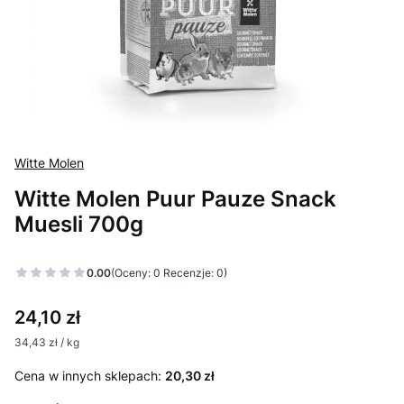
Witte Molen
Witte Molen Puur Pauze Snack
Muesli 700g
Etykiety
0.00
(Oceny: 0 Recenzje: 0)
Cena
24,10 zł
34,43 zł / kg
Cena w innych sklepach:
20,30 zł