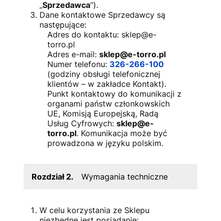
„
Sprzedawca
”).
Dane kontaktowe Sprzedawcy są
następujące:
Adres do kontaktu:
sklep@e-
torro.pl
Adres e-mail:
sklep@e-torro.pl
Numer telefonu:
326-266-100
(godziny obsługi telefonicznej
klientów – w zakładce Kontakt).
Punkt kontaktowy do komunikacji z
organami państw członkowskich
UE, Komisją Europejską, Radą
Usług Cyfrowych:
sklep@e-
torro.pl
. Komunikacja może być
prowadzona w języku polskim.
Rozdział 2.
Wymagania techniczne
W celu korzystania ze Sklepu
niezbędne jest posiadanie: