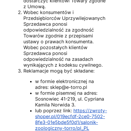
dostarczyć klientowi Towary zgodne
z Umową.
Wobec konsumentów i
Przedsiębiorców Uprzywilejowanych
Sprzedawca ponosi
odpowiedzialność za zgodność
Towarów zgodnie z przepisami
ustawy o prawach konsumenta.
Wobec pozostałych klientów
Sprzedawca ponosi
odpowiedzialność na zasadach
wynikających z kodeksu cywilnego.
Reklamacje mogą być składane:
w formie elektronicznej na
adres:
sklep@e-torro.pl
w formie pisemnej na adres:
Sosnowiec 41-219, ul. Cypriana
Kamila Norwida 3.
lub poprzez link:
https://zwroty-
shoper.pl/019ecfdf-2ce0-7502-
8fe3-01e5bde5f0d1/salonik-
zoologiczny-torro/pl_PL