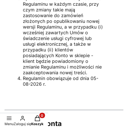
Regulaminu w każdym czasie, przy
czym zmiany takie mają
zastosowanie do zamówień
złożonych po opublikowaniu nowej
wersji Regulaminu, a w przypadku (i)
wcześniej zawartych Umów o
świadczenie usługi cyfrowej lub
usługi elektronicznej, a także w
przypadku (ii) klientów
posiadających Konto w sklepie -
klient będzie powiadomiony o
zmianie Regulaminu i możliwości nie
zaakceptowania nowej treści.
Regulamin obowiązuje od dnia 05-
08-2026 r.
Produkty w koszyku: 0. Zobacz szczegóły
Regulamin Konta
Menu
Zaloguj się
Koszyk