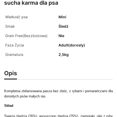
sucha karma dla psa
Wielkość psa
Mini
Smak
Śledź
Grain Free(Bezzbożowa)
Nie
Faza Życia
Adult(dorosły)
Gramatura
2,5kg
Opis
Kompletna zbilansowana pasza bez zbóż, z rybami i pomarańczami dla
dorosłych psów małych ras.
Skład
Świeże śledzia (26%), wysuszono śledzia (25%), ziemniaki, olej z ryby