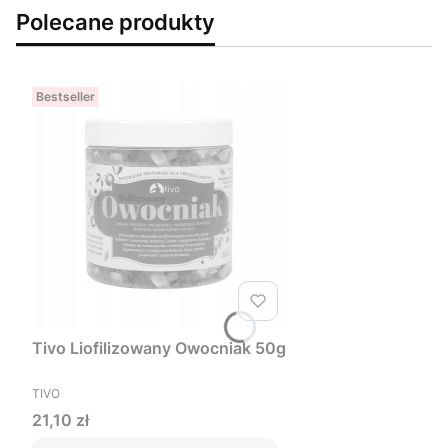
Polecane produkty
Bestseller
Tivo Liofilizowany Owocniak 50g
PRODUCENT
TIVO
Cena
21,10 zł