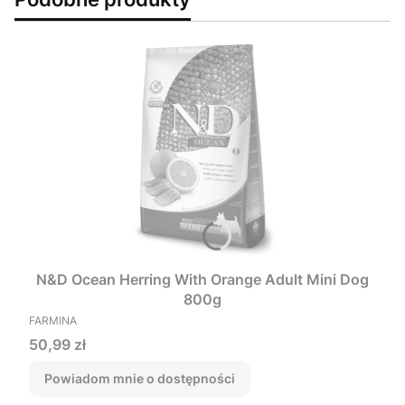
N&D Ocean Herring With Orange Adult Mini Dog
800g
PRODUCENT
FARMINA
Cena
50,99 zł
Powiadom mnie o dostępności