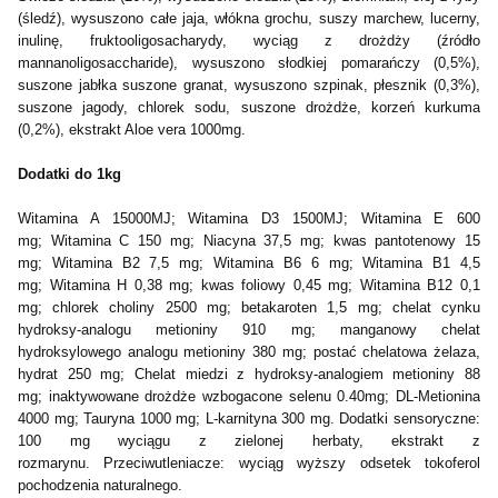
(śledź), wysuszono całe jaja, włókna grochu, suszy marchew, lucerny,
inulinę, fruktooligosacharydy, wyciąg z drożdży (źródło
mannanoligosaccharide), wysuszono
słodkiej pomarańczy (0,5%),
suszone jabłka suszone granat, wysuszono szpinak, płesznik (0,3%),
suszone jagody, chlorek sodu, suszone drożdże, korzeń kurkuma
(0,2%), ekstrakt Aloe vera
1000mg.
Dodatki do 1kg
Witamina A 15000MJ;
Witamina D3 1500MJ;
Witamina E 600
mg;
Witamina C 150 mg;
Niacyna 37,5 mg;
kwas pantotenowy 15
mg;
Witamina B2 7,5 mg;
Witamina B6 6 mg;
Witamina B1 4,5
mg;
Witamina H 0,38 mg;
kwas foliowy 0,45 mg;
Witamina B12 0,1
mg;
chlorek choliny 2500 mg;
betakaroten 1,5 mg;
chelat cynku
hydroksy-analogu metioniny 910 mg;
manganowy chelat
hydroksylowego analogu metioniny 380 mg;
postać chelatowa żelaza,
hydrat 250 mg;
Chelat miedzi z hydroksy-analogiem metioniny 88
mg;
inaktywowane drożdże wzbogacone selenu 0.40mg;
DL-Metionina
4000 mg;
Tauryna 1000 mg;
L-karnityna 300 mg.
Dodatki sensoryczne:
100 mg wyciągu z zielonej herbaty, ekstrakt z
rozmarynu.
Przeciwutleniacze: wyciąg wyższy odsetek tokoferol
pochodzenia naturalnego.