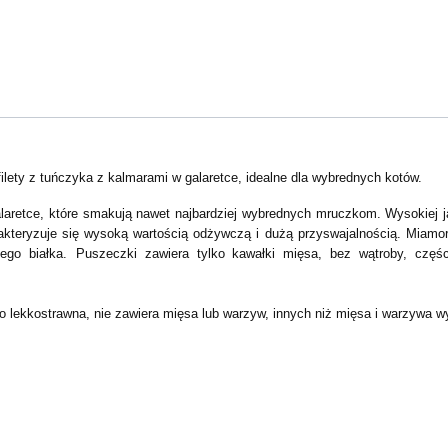
ilety z tuńczyka z kalmarami w galaretce, idealne dla wybrednych kotów.
galaretce, które smakują nawet najbardziej wybrednych mruczkom.
Wysokiej j
kteryzuje się wysoką wartością odżywczą i dużą przyswajalnością.
Miamor
ego białka.
Puszeczki zawiera tylko kawałki mięsa, bez wątroby, częś
o lekkostrawna, nie zawiera mięsa lub warzyw, innych niż mięsa i warzywa w