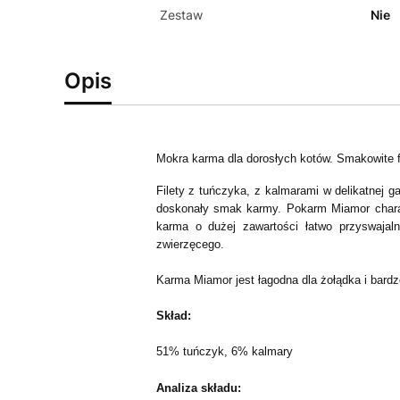
Zestaw
Nie
Opis
Mokra karma dla dorosłych kotów.
Smakowite f
Filety z tuńczyka, z kalmarami w delikatnej 
doskonały smak karmy.
Pokarm Miamor chara
karma o dużej zawartości łatwo przyswajaln
zwierzęcego.
Karma Miamor jest łagodna dla żołądka i bardz
Skład:
51% tuńczyk, 6% kalmary
Analiza składu: