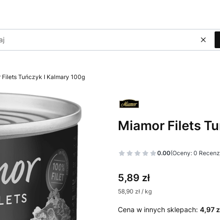
Wycz
 Filets Tuńczyk I Kalmary 100g
Miamor Filets T
Etykiety
0.00
(Oceny: 0 Recenzj
Cena
5,89 zł
58,90 zł / kg
Cena w innych sklepach:
4,97 z