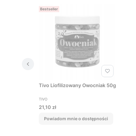
Bestseller
Tivo Liofilizowany Owocniak 50g
PRODUCENT
TIVO
Cena
21,10 zł
Powiadom mnie o dostępności