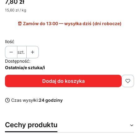
Cena
7,80 zł
15,60 zł / kg
Ilość
szt.
Dostępność:
Ostatnia/e sztuka/i
Dodaj do koszyka
Czas wysyłki:
24 godziny
Cechy produktu