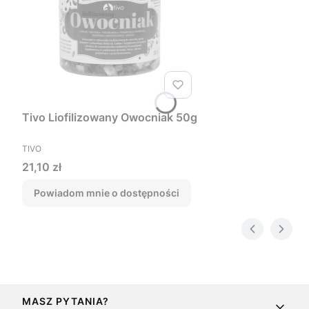
Tivo Liofilizowany Owocniak 50g
PRODUCENT
TIVO
Cena
21,10 zł
Powiadom mnie o dostępności
Linki w stopce
MASZ PYTANIA?