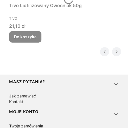
Tivo Liofilizowany Owocniak 50g
PRODUCENT
TIVO
Cena
21,10 zł
Do koszyka
Linki w stopce
MASZ PYTANIA?
Jak zamawiać
Kontakt
MOJE KONTO
Twoje zamówienia