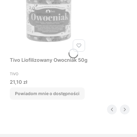
Tivo Liofilizowany Owocniak 50g
PRODUCENT
TIVO
Cena
21,10 zł
Powiadom mnie o dostępności