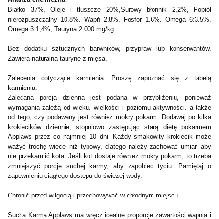
Białko 37%, Oleje i tłuszcze 20%,Surowy błonnik 2,2%, Popiół
nierozpuszczalny 10,8%, Wapń 2,8%, Fosfor 1,6%, Omega 6:3,5%,
Omega 3:1,4%, Tauryna 2 000 mg/kg.
Bez dodatku sztucznych barwników, przypraw lub konserwantów.
Zawiera naturalną taurynę z mięsa.
Zalecenia dotyczące karmienia: Proszę zapoznać się z tabelą
karmienia.
Zalecana porcja dzienna jest podana w przybliżeniu, ponieważ
wymagania zależą od wieku, wielkości i poziomu aktywności, a także
od tego, czy podawany jest również mokry pokarm. Dodawaj po kilka
krokiecików dziennie, stopniowo zastępując starą dietę pokarmem
Applaws przez co najmniej 10 dni. Każdy smakowity krokiecik może
ważyć trochę więcej niż typowy, dlatego należy zachować umiar, aby
nie przekarmić kota. Jeśli kot dostaje również mokry pokarm, to trzeba
zmniejszyć porcje suchej karmy, aby zapobiec tyciu. Pamiętaj o
zapewnieniu ciągłego dostępu do świeżej wody.
Chronić przed wilgocią i przechowywać w chłodnym miejscu.
Sucha Karma Applaws ma wręcz idealne proporcje zawartości wapnia i