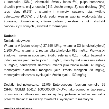
z kurczaka (13% ), ziemniaki, świeży łosoś 6%, pulpa buraczana,
drożdże piwne, olej z łososia ( 1%, źródło omega 3), sos drobiowy (1%)
,sos rybny (0,5%) , witaminy i minerały, suszone jaja, włókno
celulozowe (0,03%) , chlorek sodu, węglan wapnia, wodorosty/algi ,
żurawina, DL-metionina, chlorek potasu , ekstrakt z juki, ekstrakt
owoców cytrusowych , ekstrakt z rozmarynu.
Dodatki:
Dodatki odżywcze:
Witamina A (octan retinylu) 27,850 IU/kg, witamina D3 (cholekalcyferol)
1,200IU/kg, witamina E (octan alfa-tokoferolu) 615 mg/kg; Pierwiastki
śladowe: selenian sodu jako źródło selenianu 0,13 mg/kg, bezwodny
jodan wapnia jako źródło jodu 1,5 mg/kg, monohydrat siarczanu żelaza
80 mg/kg, pentahydrat siarczanu miedzi jako źródło miedzi 48 mg/kg,
monohydrat siarczanu manganu jako źródło manganu 38 mg/kg,
monohydrat siarczanu cynku jako źródło cynku 130 mg/kg.
Dodatki technologiczne: E1705 Enterococcus faecium cernelle 68
(SF68; NCIMB 10415) 1000000000 CFU/kg jako pomoc w tworzeniu,
utrzymaniu i odtwarzaniu naturalnej flory jelitowej u kotów, naturalny
przeciwutleniacz: mieszany tokoferol z wyciągiem z rozmarynu.
Analiza chemiczna: