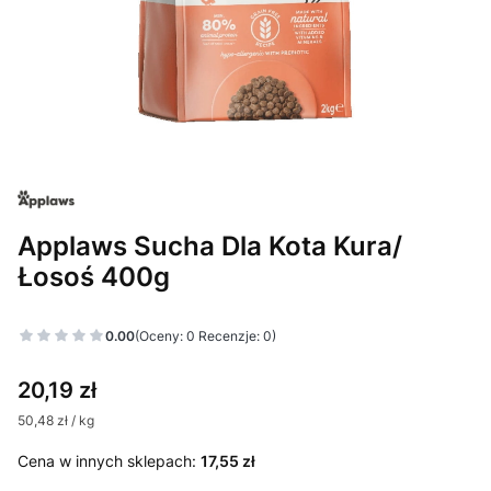
Applaws Sucha Dla Kota Kura/
Łosoś 400g
Etykiety
0.00
(Oceny: 0 Recenzje: 0)
Cena
20,19 zł
50,48 zł / kg
Cena w innych sklepach:
17,55 zł