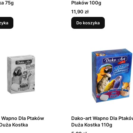
ka 75g
Ptaków 100g
Cena
11,90 zł
zyka
Do koszyka
t Wapno Dla Ptaków
Dako-art Wapno Dla Ptakó
 Duża Kostka
Duża Kostka 110g