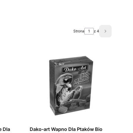
Strona
z 4
Następne pro
e Dla
Dako-art Wapno Dla Ptaków Bio