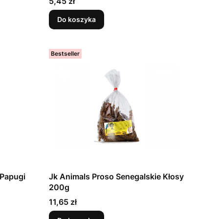
Cena
5,45 zł
Do koszyka
Bestseller
 Papugi
Jk Animals Proso Senegalskie Kłosy
200g
Cena
11,65 zł