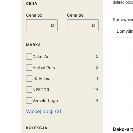
dobrać odpo
CENA
Cena od
Cena do
Lista
Sortowani
zł
zł
Domyśl
MARKA
Marka
5
Dako-Art
3
Herbal Pets
1
JK Animals
14
NESTOR
4
Versele-Laga
Więcej opcji (2)
KOLEKCJA
Dako-art