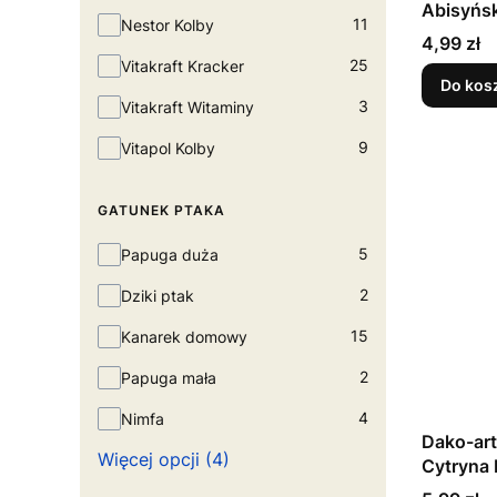
Abisyńs
Kolekcja
11
Nestor Kolby
Cena
4,99 zł
25
Vitakraft Kracker
Do kos
3
Vitakraft Witaminy
9
Vitapol Kolby
GATUNEK PTAKA
Gatunek ptaka
5
Papuga duża
2
Dziki ptak
15
Kanarek domowy
2
Papuga mała
4
Nimfa
Dako-ar
Więcej opcji (4)
Cytryna