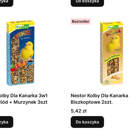
zyka
Do koszyka
Bestseller
olby Dla Kanarka 3w1
Nestor Kolby Dla Kanarka
Jabłka/Miód + Murzynek 3szt
Biszkoptowe 2szt.
Cena
5,42 zł
zyka
Do koszyka