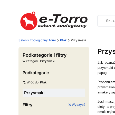
Salonik zoologiczny Torro
Ptak
Przysmaki
Przy
Podkategorie i filtry
w kategorii: Przysmaki
Jak poznać
przysmaki 
Podkategorie
papug.
Proponujem
Wróć do: Ptak
przysmaków
Przysmaki
smakery jaj
Jeśli masz 
Filtry
Wyczyść
diety, a pr
smak najbar