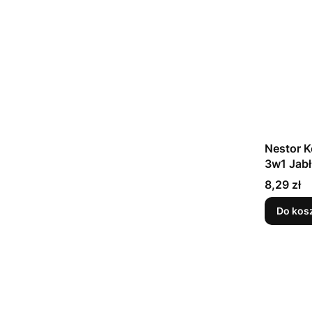
Nestor K
Cena
8,29 zł
Do kos