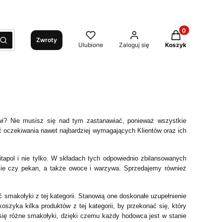
Produkty w kos
Zwroty
yść
Szukaj
Ulubione
Zaloguj się
Koszyk
wi? Nie musisz się nad tym zastanawiać, ponieważ wszystkie
 oczekiwania nawet najbardziej wymagających Klientów oraz ich
tapol i nie tylko. W składach tych odpowiednio zbilansowanych
skie czy pekan, a także owoce i warzywa. Sprzedajemy również
ć smakołyki z tej kategorii. Stanowią one doskonałe uzupełnienie
koszyka kilka produktów z tej kategorii, by przekonać się, który
 się różne smakołyki, dzięki czemu każdy hodowca jest w stanie