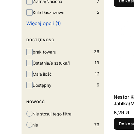
Do kos
7
Ziarna/Nasiona
2
Kule tłuszczowe
Więcej opcji (1)
DOSTĘPNOŚĆ
Dostępność
36
brak towaru
19
Ostatnia/e sztuka/i
12
Mała ilość
6
Dostępny
Nestor K
NOWOŚĆ
Cena
8,29 zł
Nie stosuj tego filtra
Do kos
73
nie