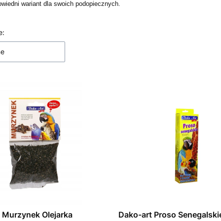
wiedni wariant dla swoich podopiecznych.
 produktów
e:
ne
 Murzynek Olejarka
Dako-art Proso Senegalski