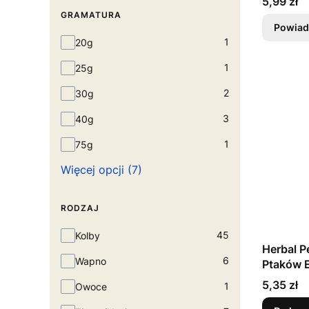
Cena
5,99 zł
GRAMATURA
Powiad
Gramatura
1
20g
1
25g
2
30g
3
40g
1
75g
Więcej opcji (7)
RODZAJ
Rodzaj
45
Kolby
Herbal P
6
Wapno
P
Cena
5,35 zł
1
Owoce