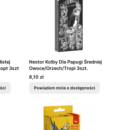
istej
Nestor Kolby Dla Papugi Średniej
opt 3szt
Owoce/Orzech/Tropi 3szt.
Cena
8,10 zł
ści
Powiadom mnie o dostępności