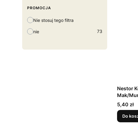
PROMOCJA
Nie stosuj tego filtra
73
nie
Nestor K
Mak/Mur
Cena
5,40 zł
Do kos