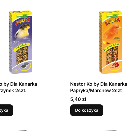
olby Dla Kanarka
Nestor Kolby Dla Kanarka
zynek 2szt.
Papryka/Marchew 2szt
Cena
5,40 zł
zyka
Do koszyka