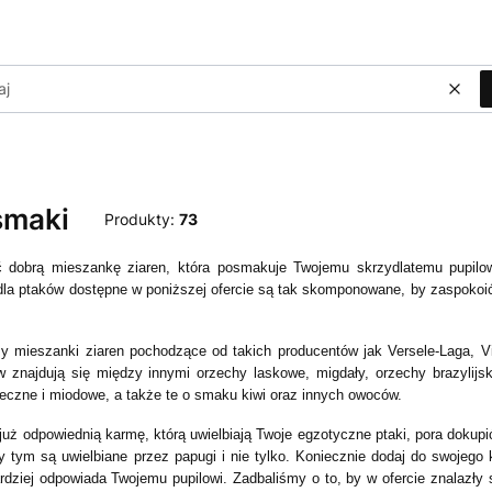
Wycz
smaki
Produkty:
73
 dobrą mieszankę ziaren, która posmakuje Twojemu skrzydlatemu pupilo
dla ptaków dostępne w poniższej ofercie są tak skomponowane, by zaspokoić
y mieszanki ziaren pochodzące od takich producentów jak Versele-Laga, Vi
 znajdują się między innymi orzechy laskowe, migdały, orzechy brazylij
eczne i miodowe, a także te o smaku kiwi oraz innych owoców.
już odpowiednią karmę, którą uwielbiają Twoje egzotyczne ptaki, pora dokupi
zy tym są uwielbiane przez papugi i nie tylko. Koniecznie dodaj do swojego 
dziej odpowiada Twojemu pupilowi. Zadbaliśmy o to, by w ofercie znalazły