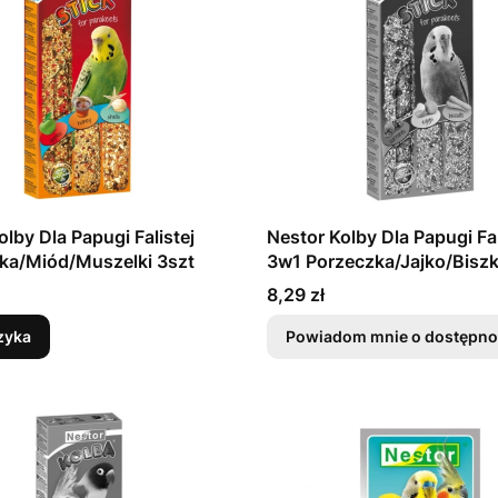
olby Dla Papugi Falistej
Nestor Kolby Dla Papugi Fal
3w1 Jabłka/Miód/Muszelki 3szt
3w1 Porzeczka/Jajko/Biszk
Cena
8,29 zł
zyka
Powiadom mnie o dostępno