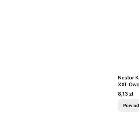
Nestor K
XXL Owo
Cena
8,13 zł
Powiad