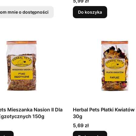
Cena
5,99 zł
om mnie o dostępności
Do koszyka
ets Mieszanka Nasion II Dla
Herbal Pets Płatki Kwiatów
taków Egzotycznych 150g
30g
Cena
5,69 zł